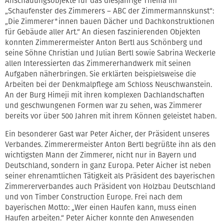
Anschauungsobjekte für das diesjährige Thema im
„Schaufenster des Zimmerers – ABC der Zimmermannskunst“:
„Die Zimmerer*innen bauen Dächer und Dachkonstruktionen
für Gebäude aller Art.“ An diesen faszinierenden Objekten
konnten Zimmerermeister Anton Bertl aus Schönberg und
seine Söhne Christian und Julian Bertl sowie Sabrina Weckerle
allen Interessierten das Zimmererhandwerk mit seinen
Aufgaben näherbringen. Sie erklärten beispielsweise die
Arbeiten bei der Denkmalpflege am Schloss Neuschwanstein.
An der Burg Himeji mit ihren komplexen Dachlandschaften
und geschwungenen Formen war zu sehen, was Zimmerer
bereits vor über 500 Jahren mit ihrem Können geleistet haben.
Ein besonderer Gast war Peter Aicher, der Präsident unseres
Verbandes. Zimmerermeister Anton Bertl begrüßte ihn als den
wichtigsten Mann der Zimmerer, nicht nur in Bayern und
Deutschland, sondern in ganz Europa. Peter Aicher ist neben
seiner ehrenamtlichen Tätigkeit als Präsident des bayerischen
Zimmererverbandes auch Präsident von Holzbau Deutschland
und von Timber Construction Europe. Frei nach dem
bayerischen Motto: „Wer einen Haufen kann, muss einen
Haufen arbeiten.“ Peter Aicher konnte den Anwesenden