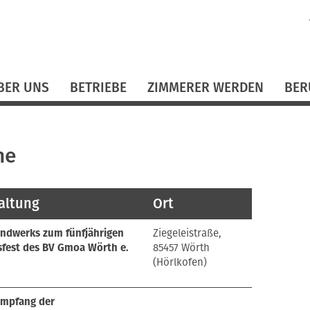
N
ü
BER UNS
BETRIEBE
ZIMMERER WERDEN
BER
ne
altung
Ort
andwerks zum fünfjährigen
Ziegeleistraße,
fest des BV Gmoa Wörth e.
85457 Wörth
(Hörlkofen)
empfang der