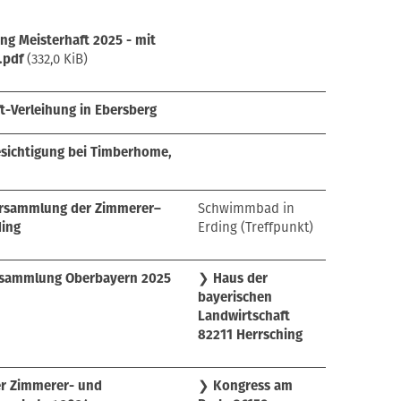
ng Meisterhaft 2025 - mit
.pdf
(332,0 KiB)
t-Verleihung in Ebersberg
esichtigung bei Timberhome,
rsammlung der Zimmerer–
Schwimmbad in
ding
Erding (Treffpunkt)
rsammlung Oberbayern 2025
❯
Haus der
bayerischen
Landwirtschaft
82211 Herrsching
er Zimmerer- und
❯
Kongress am