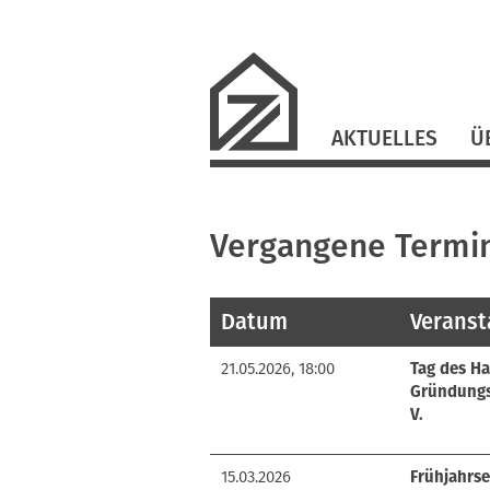
Navigation
AKTUELLES
Ü
überspringen
Vergangene Termi
Datum
Veranst
21.05.2026, 18:00
Tag des H
Gründungs
V.
15.03.2026
Frühjahrs