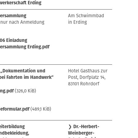
werkerschaft Erding
versammlung
Am Schwimmbad
 nur nach Anmeldung
in Erding
06 Einladung
versammlung Erding.pdf
 „Dokumentation und
Hotel Gasthaus zur
bei Fahrten im Handwerk“
Post, Dorfplatz 14,
83101 Rohrdorf
ung.pdf
(326,0 KiB)
eformular.pdf
(489,1 KiB)
iterbildung
❯
Dr.-Herbert-
dbekleidung,
Weinberger-