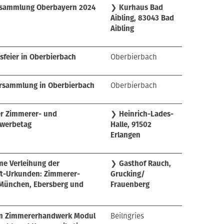
rsammlung Oberbayern 2024
❯
Kurhaus Bad
Aibling, 83043 Bad
Aibling
feier in Oberbierbach
Oberbierbach
rsammlung in Oberbierbach
Oberbierbach
er Zimmerer- und
❯
Heinrich-Lades-
werbetag
Halle, 91502
Erlangen
e Verleihung der
❯
Gasthof Rauch,
ft-Urkunden: Zimmerer-
Grucking/
München, Ebersberg und
Frauenberg
im Zimmererhandwerk Modul
Beilngries