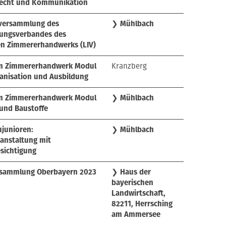
srecht und Kommunikation
rversammlung des
❯
Mühlbach
ungsverbandes des
en Zimmererhandwerks (LIV)
im Zimmererhandwerk Modul
Kranzberg
anisation und Ausbildung
im Zimmererhandwerk Modul
❯
Mühlbach
 und Baustoffe
junioren:
❯
Mühlbach
anstaltung mit
sichtigung
rsammlung Oberbayern 2023
❯
Haus der
bayerischen
Landwirtschaft,
82211, Herrsching
am Ammersee