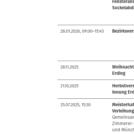
Fensteran
Sockelabd
28.01.2026, 09:00–15:45
Bezirksve
28.11.2025
Weihnacht
Erding
21.10.2025
Herbstver
Innung Er
25.07.2025, 15:30
Meisterhaf
Verleihun
Gemeinsam
Zimmerer-
und Münch