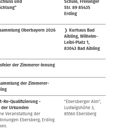
schluss und
Schule, Freisinger
ichtung“
Str. 89 85435
Erding
rsammlung Oberbayern 2026
❯
Kurhaus Bad
Aibling, Wilhelm-
Leibl-Platz 1,
83043 Bad Aibling
sfeier der Zimmerer-Innung
sammlung der Zimmerer-
ding
t-Re-Qualifizierung -
"Ebersberger Alm",
g der Urkunden
Ludwigshöhe 3,
e Veranstaltung der
85560 Ebersberg
Innungen Ebersberg, Erding
en.