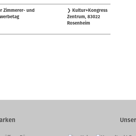
er Zimmerer- und
❯
Kultur+Kongress
werbetag
Zentrum, 83022
Rosenheim
arken
Unser