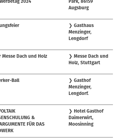
werbetag 2024
Park, 86159
Augsburg
ungsfeier
❯
Gasthaus
Menzinger,
Lengdorf
r Messe Dach und Holz
❯
Messe Dach und
Holz, Stuttgart
ker-Ball
❯
Gasthof
Menzinger,
Lengdorf.
OLTAIK
❯
Hotel Gasthof
GENSCHULUNG &
Daimerwirt,
ARGUMENTE FÜR DAS
Moosinning
DWERK